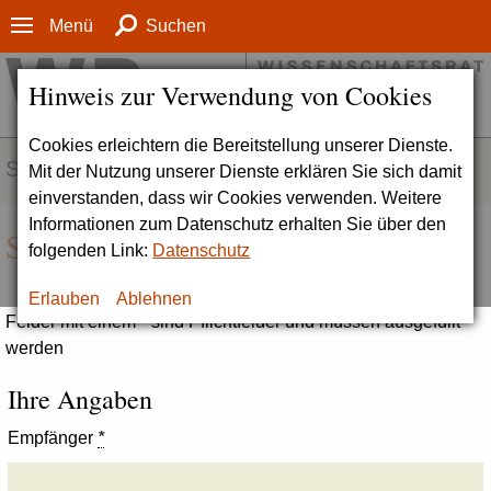
Menü
Suchen
Hinweis zur Verwendung von Cookies
Cookies erleichtern die Bereitstellung unserer Dienste.
SERVICE
Mit der Nutzung unserer Dienste erklären Sie sich damit
einverstanden, dass wir Cookies verwenden. Weitere
Informationen zum Datenschutz erhalten Sie über den
Seite empfehlen
folgenden Link:
Datenschutz
Erlauben
Ablehnen
Felder mit einem * sind Pflichtfelder und müssen ausgefüllt
werden
Ihre Angaben
Empfänger
*