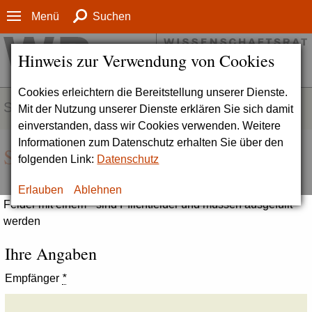
Menü
Suchen
Hinweis zur Verwendung von Cookies
Cookies erleichtern die Bereitstellung unserer Dienste.
SERVICE
Mit der Nutzung unserer Dienste erklären Sie sich damit
einverstanden, dass wir Cookies verwenden. Weitere
Informationen zum Datenschutz erhalten Sie über den
Seite empfehlen
folgenden Link:
Datenschutz
Erlauben
Ablehnen
Felder mit einem * sind Pflichtfelder und müssen ausgefüllt
werden
Ihre Angaben
Empfänger
*