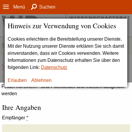
Menü
Suchen
Hinweis zur Verwendung von Cookies
Cookies erleichtern die Bereitstellung unserer Dienste.
SERVICE
Mit der Nutzung unserer Dienste erklären Sie sich damit
einverstanden, dass wir Cookies verwenden. Weitere
Informationen zum Datenschutz erhalten Sie über den
Seite empfehlen
folgenden Link:
Datenschutz
Erlauben
Ablehnen
Felder mit einem * sind Pflichtfelder und müssen ausgefüllt
werden
Ihre Angaben
Empfänger
*