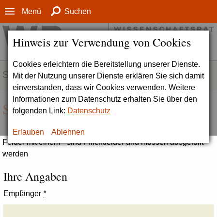
Menü
Suchen
Hinweis zur Verwendung von Cookies
Cookies erleichtern die Bereitstellung unserer Dienste.
SERVICE
Mit der Nutzung unserer Dienste erklären Sie sich damit
einverstanden, dass wir Cookies verwenden. Weitere
Informationen zum Datenschutz erhalten Sie über den
Seite empfehlen
folgenden Link:
Datenschutz
Erlauben
Ablehnen
Felder mit einem * sind Pflichtfelder und müssen ausgefüllt
werden
Ihre Angaben
Empfänger
*