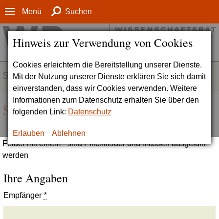
Menü
Suchen
Hinweis zur Verwendung von Cookies
Cookies erleichtern die Bereitstellung unserer Dienste.
SERVICE
Mit der Nutzung unserer Dienste erklären Sie sich damit
einverstanden, dass wir Cookies verwenden. Weitere
Informationen zum Datenschutz erhalten Sie über den
Seite empfehlen
folgenden Link:
Datenschutz
Erlauben
Ablehnen
Felder mit einem * sind Pflichtfelder und müssen ausgefüllt
werden
Ihre Angaben
Empfänger
*