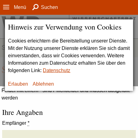
Menü
Suchen
Hinweis zur Verwendung von Cookies
Cookies erleichtern die Bereitstellung unserer Dienste.
SERVICE
Mit der Nutzung unserer Dienste erklären Sie sich damit
einverstanden, dass wir Cookies verwenden. Weitere
Informationen zum Datenschutz erhalten Sie über den
Seite empfehlen
folgenden Link:
Datenschutz
Erlauben
Ablehnen
Felder mit einem * sind Pflichtfelder und müssen ausgefüllt
werden
Ihre Angaben
Empfänger
*