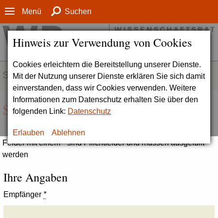
Menü
Suchen
Hinweis zur Verwendung von Cookies
Cookies erleichtern die Bereitstellung unserer Dienste.
SERVICE
Mit der Nutzung unserer Dienste erklären Sie sich damit
einverstanden, dass wir Cookies verwenden. Weitere
Informationen zum Datenschutz erhalten Sie über den
Seite empfehlen
folgenden Link:
Datenschutz
Erlauben
Ablehnen
Felder mit einem * sind Pflichtfelder und müssen ausgefüllt
werden
Ihre Angaben
Empfänger
*