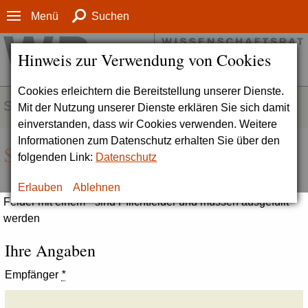
Menü
Suchen
Hinweis zur Verwendung von Cookies
Cookies erleichtern die Bereitstellung unserer Dienste.
SERVICE
Mit der Nutzung unserer Dienste erklären Sie sich damit
einverstanden, dass wir Cookies verwenden. Weitere
Informationen zum Datenschutz erhalten Sie über den
Seite empfehlen
folgenden Link:
Datenschutz
Erlauben
Ablehnen
Felder mit einem * sind Pflichtfelder und müssen ausgefüllt
werden
Ihre Angaben
Empfänger
*