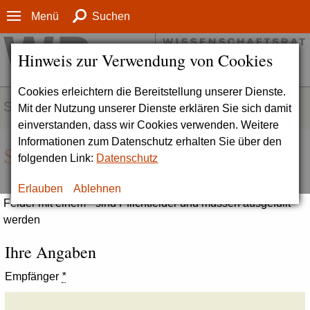
Menü
Suchen
Hinweis zur Verwendung von Cookies
Cookies erleichtern die Bereitstellung unserer Dienste.
SERVICE
Mit der Nutzung unserer Dienste erklären Sie sich damit
einverstanden, dass wir Cookies verwenden. Weitere
Informationen zum Datenschutz erhalten Sie über den
Seite empfehlen
folgenden Link:
Datenschutz
Erlauben
Ablehnen
Felder mit einem * sind Pflichtfelder und müssen ausgefüllt
werden
Ihre Angaben
Empfänger
*