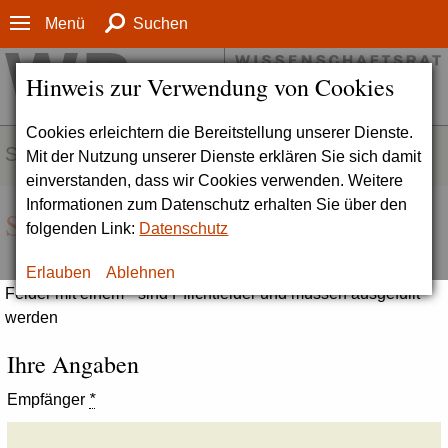
Menü
Suchen
Hinweis zur Verwendung von Cookies
Cookies erleichtern die Bereitstellung unserer Dienste.
SERVICE
Mit der Nutzung unserer Dienste erklären Sie sich damit
einverstanden, dass wir Cookies verwenden. Weitere
Informationen zum Datenschutz erhalten Sie über den
Seite empfehlen
folgenden Link:
Datenschutz
Erlauben
Ablehnen
Felder mit einem * sind Pflichtfelder und müssen ausgefüllt
werden
Ihre Angaben
Empfänger
*