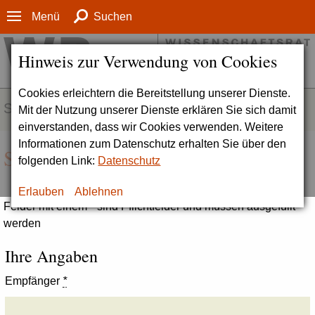
Menü
Suchen
Hinweis zur Verwendung von Cookies
Cookies erleichtern die Bereitstellung unserer Dienste.
SERVICE
Mit der Nutzung unserer Dienste erklären Sie sich damit
einverstanden, dass wir Cookies verwenden. Weitere
Informationen zum Datenschutz erhalten Sie über den
Seite empfehlen
folgenden Link:
Datenschutz
Erlauben
Ablehnen
Felder mit einem * sind Pflichtfelder und müssen ausgefüllt
werden
Ihre Angaben
Empfänger
*