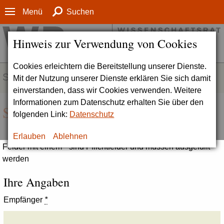
Menü
Suchen
Hinweis zur Verwendung von Cookies
Cookies erleichtern die Bereitstellung unserer Dienste.
SERVICE
Mit der Nutzung unserer Dienste erklären Sie sich damit
einverstanden, dass wir Cookies verwenden. Weitere
Informationen zum Datenschutz erhalten Sie über den
Seite empfehlen
folgenden Link:
Datenschutz
Erlauben
Ablehnen
Felder mit einem * sind Pflichtfelder und müssen ausgefüllt
werden
Ihre Angaben
Empfänger
*