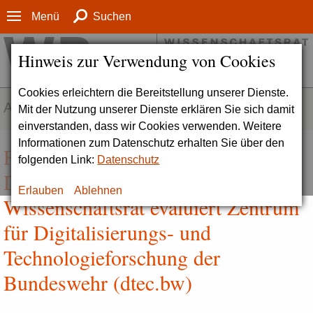
Menü
Suchen
Hinweis zur Verwendung von Cookies
Cookies erleichtern die Bereitstellung unserer Dienste.
AKTUELLES
Mit der Nutzung unserer Dienste erklären Sie sich damit
einverstanden, dass wir Cookies verwenden. Weitere
Informationen zum Datenschutz erhalten Sie über den
Forschung zu digitaler Souveränität
folgenden Link:
Datenschutz
Deutschlands weiterentwickeln |
Erlauben
Ablehnen
Wissenschaftsrat evaluiert Zentrum
für Digitalisierungs- und
Technologieforschung der
Bundeswehr (dtec.bw)