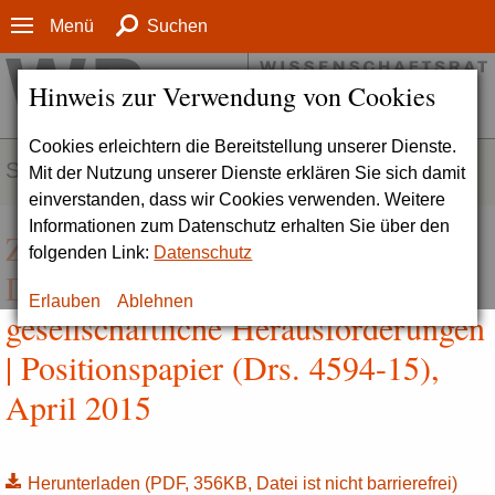
Menü
Suchen
Hinweis zur Verwendung von Cookies
Cookies erleichtern die Bereitstellung unserer Dienste.
SERVICE
Mit der Nutzung unserer Dienste erklären Sie sich damit
einverstanden, dass wir Cookies verwenden. Weitere
Informationen zum Datenschutz erhalten Sie über den
Zum wissenschaftspolitischen
folgenden Link:
Datenschutz
Diskurs über Große
Erlauben
Ablehnen
gesellschaftliche Herausforderungen
| Positionspapier (Drs. 4594-15),
April 2015
Herunterladen
(PDF, 356KB, Datei ist nicht barrierefrei)