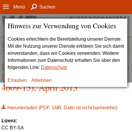
Menü
Suchen
Hinweis zur Verwendung von Cookies
Cookies erleichtern die Bereitstellung unserer Dienste.
SERVICE
Mit der Nutzung unserer Dienste erklären Sie sich damit
einverstanden, dass wir Cookies verwenden. Weitere
Informationen zum Datenschutz erhalten Sie über den
Empfehlungen zu wissenschaftlicher
folgenden Link:
Datenschutz
Integrität | Positionspapier (Drs.
Erlauben
Ablehnen
4609-15), April 2015
Herunterladen
(PDF, 1MB, Datei ist nicht barrierefrei)
Lizenz:
CC BY-SA