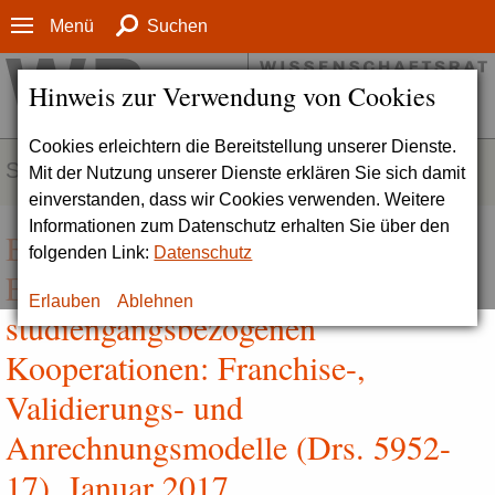
Menü
Suchen
Hinweis zur Verwendung von Cookies
Cookies erleichtern die Bereitstellung unserer Dienste.
SERVICE
Mit der Nutzung unserer Dienste erklären Sie sich damit
einverstanden, dass wir Cookies verwenden. Weitere
Informationen zum Datenschutz erhalten Sie über den
Bestandsaufnahme und
folgenden Link:
Datenschutz
Empfehlungen zu
Erlauben
Ablehnen
studiengangsbezogenen
Kooperationen: Franchise-,
Validierungs- und
Anrechnungsmodelle (Drs. 5952-
17), Januar 2017