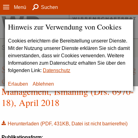
Menü
Suchen
Hinweis zur Verwendung von Cookies
Cookies erleichtern die Bereitstellung unserer Dienste.
SERVICE
Mit der Nutzung unserer Dienste erklären Sie sich damit
einverstanden, dass wir Cookies verwenden. Weitere
Informationen zum Datenschutz erhalten Sie über den
Stellungnahme zur Reakkreditierung
folgenden Link:
Datenschutz
der Hochschule für angewandtes
Erlauben
Ablehnen
Management, Ismaning (Drs. 6970-
18), April 2018
Herunterladen
(PDF, 431KB, Datei ist nicht barrierefrei)
Publikationsform: