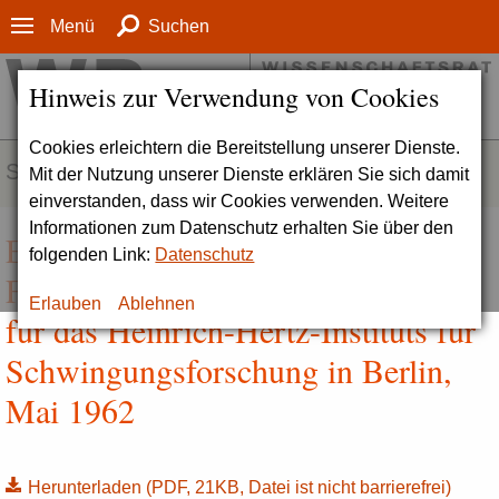
Menü
Suchen
Hinweis zur Verwendung von Cookies
Cookies erleichtern die Bereitstellung unserer Dienste.
SERVICE
Mit der Nutzung unserer Dienste erklären Sie sich damit
einverstanden, dass wir Cookies verwenden. Weitere
Informationen zum Datenschutz erhalten Sie über den
Empfehlung zur
folgenden Link:
Datenschutz
Förderungswürdigkeit des Neubaus
Erlauben
Ablehnen
für das Heinrich-Hertz-Instituts für
Schwingungsforschung in Berlin,
Mai 1962
Herunterladen
(PDF, 21KB, Datei ist nicht barrierefrei)