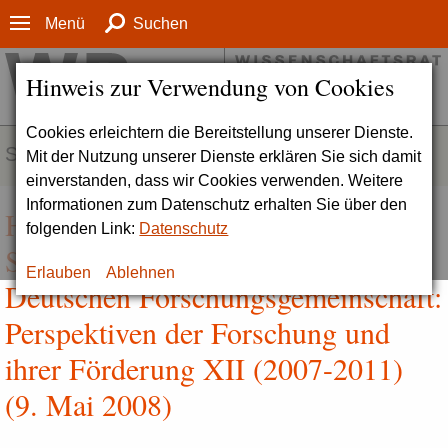
Menü
Suchen
Hinweis zur Verwendung von Cookies
Cookies erleichtern die Bereitstellung unserer Dienste.
SERVICE
Mit der Nutzung unserer Dienste erklären Sie sich damit
einverstanden, dass wir Cookies verwenden. Weitere
Informationen zum Datenschutz erhalten Sie über den
Hintergrundinformationen zur
folgenden Link:
Datenschutz
Stellungnahme zur Denkschrift der
Erlauben
Ablehnen
Deutschen Forschungsgemeinschaft:
Perspektiven der Forschung und
ihrer Förderung XII (2007-2011)
(9. Mai 2008)