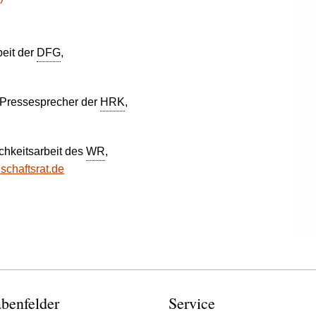
beit der
DFG
,
 Pressesprecher der
HRK
,
chkeitsarbeit des
WR
,
chaftsrat.de
benfelder
Service