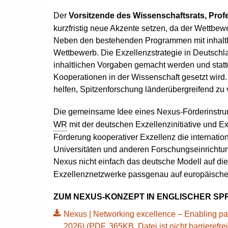
Der
Vorsitzende des Wissenschaftsrats, Pro
kurzfristig neue Akzente setzen, da der Wettbe
Neben den bestehenden Programmen mit inhaltl
Wettbewerb. Die Exzellenzstrategie in Deutschl
inhaltlichen Vorgaben gemacht werden und stattd
Kooperationen in der Wissenschaft gesetzt wir
helfen, Spitzenforschung länderübergreifend zu v
Die gemeinsame Idee eines Nexus-Förderinstru
WR
mit der deutschen Exzellenzinitiative und Exz
Förderung kooperativer Exzellenz die internatio
Universitäten und anderen Forschungseinrichtun
Nexus nicht einfach das deutsche Modell auf di
Exzellenznetzwerke passgenau auf europäische
ZUM NEXUS-KONZEPT IN ENGLISCHER SP
Nexus | Networking excellence – Enabling pa
2026) (PDF, 365KB, Datei ist nicht barrierefrei