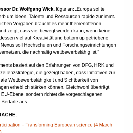
fessor
Dr.
Wolfgang Wick,
fügte an: „Europa sollte
werb um Ideen, Talente und Ressourcen rapide zunimmt.
ichen Vorgaben braucht es mehr themenoffenen
and zeigt, dass viel bewegt werden kann, wenn keine
essen viel auf Kreativität und bottom up getriebene
d. Nexus soll Hochschulen und Forschungseinrichtungen
ernetzen, die nachhaltig wettbewerbsfähig ist.“
ments basiert auf den Erfahrungen von
DFG
,
HRK
und
ellenzstrategie, die gezeigt haben, dass Initiativen zur
nale Wettbewerbsfähigkeit und Sichtbarkeit von
gen erheblich stärken können. Gleichwohl überträgt
e
EU
-Ebene, sondern richtet die vorgeschlagenen
 Bedarfe aus.
RACHE:
rticipation – Transforming European science (4 March
)