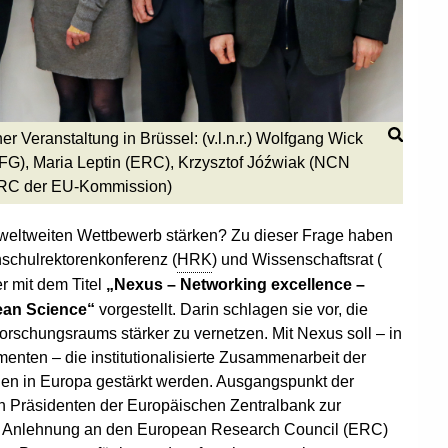
 Veranstaltung in Brüssel: (v.l.n.r.) Wolfgang Wick
FG), Maria Leptin (ERC), Krzysztof Jóźwiak (NCN
 ERC der EU-Kommission)
 weltweiten Wettbewerb stärken? Zu dieser Frage haben
hschulrektorenkonferenz (
HRK
) und Wissenschaftsrat (
r mit dem Titel
„Nexus – Networking excellence –
pean
Science
“
vorgestellt. Darin schlagen sie vor, die
rschungsraums stärker zu vernetzen. Mit Nexus soll – in
enten – die institutionalisierte Zusammenarbeit der
en in Europa gestärkt werden. Ausgangspunkt der
en Präsidenten der Europäischen Zentralbank zur
in Anlehnung an den European
Research
Council (ERC)