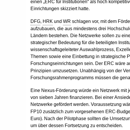
einen „ERC für Institutionen“ als hoch kompetit
Einrichtungen skizziert hatte.
DFG
,
HRK
und
WR
schlagen vor, mit dem Förde
aufzubauen, die aus mindestens drei Hochschu
Ländern bestehen. Die Netzwerke sollen zu ei
strategischer Bedeutung für die beteiligten Instit
wissenschaftsgeleiteter Auswahlprozess, Exzellen
Themen sowie eine Einbettung in strategische 
Forschungseinrichtungen sein. Der ERC wäre a
Prinzipien umzusetzen. Unabhängig von der Ve
Forschungsrahmenprogramms müssen die genannt
Eine Nexus-Förderung würde ein Netzwerk mit je
von sieben Jahren finanzieren. Bei einer Ansied
Netzwerke gefördert werden. Voraussetzung wä
FP10 zusätzlich zum vorgesehenen ERC-Budget Mi
Euro). Nach der Pilotphase sollten die Umsetzu
um über dessen Fortsetzung zu entscheiden.