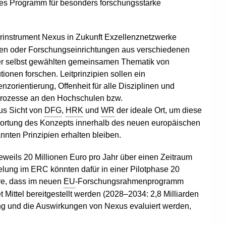
ives Programm für besonders forschungsstarke
rinstrument Nexus in Zukunft Exzellenznetzwerke
len oder Forschungseinrichtungen aus verschiedenen
ner selbst gewählten gemeinsamen Thematik von
utionen forschen. Leitprinzipien sollen ein
zorientierung, Offenheit für alle Disziplinen und
Prozesse an den Hochschulen bzw.
us Sicht von
DFG
,
HRK
und
WR
der ideale Ort, um diese
rortung des Konzepts innerhalb des neuen europäischen
en Prinzipien erhalten bleiben.
weils 20 Millionen Euro pro Jahr über einen Zeitraum
elung im ERC könnten dafür in einer Pilotphase 20
re, dass im neuen
EU
-Forschungsrahmenprogramm
ttel bereitgestellt werden (2028–2034: 2,8 Milliarden
ng und die Auswirkungen von Nexus evaluiert werden,