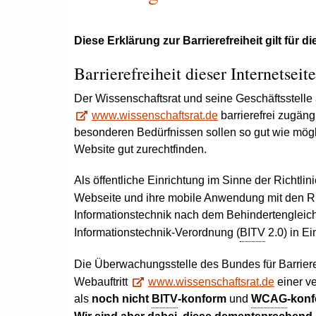
Diese Erklärung zur Barrierefreiheit gilt für di
Barrierefreiheit dieser Internetseite
Der Wissenschaftsrat und seine Geschäftsstelle a
www.wissenschaftsrat.de
barrierefrei zugäng
besonderen Bedürfnissen sollen so gut wie mögl
Website
gut zurechtfinden.
Als öffentliche Einrichtung im Sinne der Richtlini
Webseite und ihre mobile Anwendung mit den Ric
Informationstechnik nach dem Behindertengleich
Informationstechnik-Verordnung (
BITV
2.0) in Ei
Die Überwachungsstelle des Bundes für Barrieref
Webauftritt
www.wissenschaftsrat.de
einer v
als
noch nicht
BITV
-konform
und
WCAG
-kon