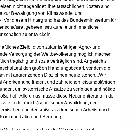
eisen nicht abgebildet; ihre tatsächlichen Kosten sind
wa zur Bewältigung von Klimawandel und
 Vor diesem Hintergrund hat das Bundesministerium für
nschaftsrat gebeten, strukturelle und inhaltliche
enschaften zu entwickeln.
aftliches Zielbild von zukunftsfähigen Agrar- und
unde Versorgung der Weltbevölkerung möglich machen
ich tragfähig und sozialverträglich sind. Angesichts
senschaftsrat den großen Handlungsbedarf, vor dem die
 mit angrenzenden Disziplinen heute stehen. „Wir
nal Anerkennung finden, und zahlreichen leistungsfähigen
zungen, um systemische Ansätze zu verfolgen und nötige
Boßerhoff. Allerdings müsse diese Neuorientierung in der
o wie in der (hoch-)schulischen Ausbildung, der
kademischen und den außerakademischen Arbeitsmarkt
r, Kommunikation und Beratung.
g Wick, kündigt an, dass der Wissenschaftsrat