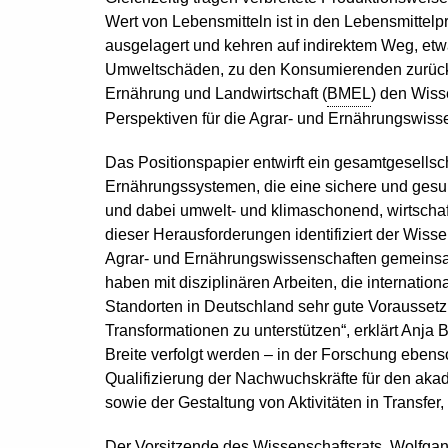
Wert von Lebensmitteln ist in den Lebensmittelpr
ausgelagert und kehren auf indirektem Weg, et
Umweltschäden, zu den Konsumierenden zurück.
Ernährung und Landwirtschaft (
BMEL
) den Wisse
Perspektiven für die Agrar- und Ernährungswiss
Das Positionspapier entwirft ein gesamtgesellsch
Ernährungssystemen, die eine sichere und ges
und dabei umwelt- und klimaschonend, wirtschaftl
dieser Herausforderungen identifiziert der Wis
Agrar- und Ernährungswissenschaften gemeinsam
haben mit disziplinären Arbeiten, die internatio
Standorten in Deutschland sehr gute Vorausset
Transformationen zu unterstützen“, erklärt Anja 
Breite verfolgt werden – in der Forschung ebens
Qualifizierung der Nachwuchskräfte für den a
sowie der Gestaltung von Aktivitäten in Transfe
Der Vorsitzende des Wissenschaftsrats, Wolfgan