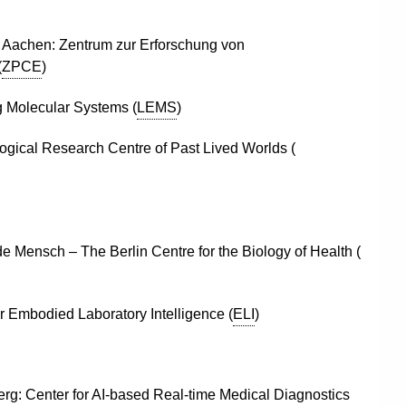
 Aachen: Zentrum zur Erforschung von
(
ZPCE
)
ng Molecular Systems
(
LEMS
)
ogical Research Centre of Past Lived Worlds
(
nde Mensch –
The Berlin Centre for the Biology of
Health
(
r Embodied Laboratory Intelligence
(
ELI
)
erg:
Center
for AI-based Real-time Medical Diagnostics