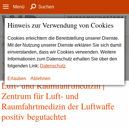
Menü
Suchen
Hinweis zur Verwendung von Cookies
Cookies erleichtern die Bereitstellung unserer Dienste.
AKTUELLES
Mit der Nutzung unserer Dienste erklären Sie sich damit
einverstanden, dass wir Cookies verwenden. Weitere
Informationen zum Datenschutz erhalten Sie über den
Vorbildliche Zusammenarbeit
folgenden Link:
Datenschutz
zwischen militärischer und ziviler
Erlauben
Ablehnen
Luft- und Raumfahrtmedizin |
Zentrum für Luft- und
Raumfahrtmedizin der Luftwaffe
positiv begutachtet