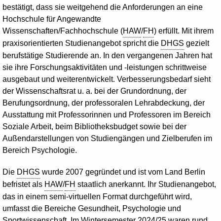
bestätigt, dass sie weitgehend die Anforderungen an eine
Hochschule für Angewandte
Wissenschaften/Fachhochschule (
HAW
/
FH
) erfüllt. Mit ihrem
praxisorientierten Studienangebot spricht die
DHGS
gezielt
berufstätige Studierende an. In den vergangenen Jahren hat
sie ihre Forschungsaktivitäten und -leistungen schrittweise
ausgebaut und weiterentwickelt. Verbesserungsbedarf sieht
der Wissenschaftsrat u. a. bei der Grundordnung, der
Berufungsordnung, der professoralen Lehrabdeckung, der
Ausstattung mit Professorinnen und Professoren im Bereich
Soziale Arbeit, beim Bibliotheksbudget sowie bei der
Außendarstellungen von Studiengängen und Zielberufen im
Bereich Psychologie.
Die
DHGS
wurde 2007 gegründet und ist vom Land Berlin
befristet als
HAW
/
FH
staatlich anerkannt. Ihr Studienangebot,
das in einem semi-virtuellen Format durchgeführt wird,
umfasst die Bereiche Gesundheit, Psychologie und
Sportwissenschaft. Im Wintersemester 2024/25 waren rund