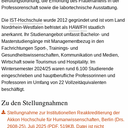
Berufungsordnung, die Erhöhung des Frauenanteils in der
Professorenschaft sowie die labortechnische Ausstattung.
Die
IST-Hochschule
wurde 2012 gegründet und ist vom Land
Nordrhein-Westfalen befristet als
HAW
/
FH
staatlich
anerkannt. Ihr Studienangebot umfasst
Bachelor
- und
Masterstudiengänge mit Managementbezug in den
Fachrichtungen Sport-, Trainings- und
Gesundheitswissenschaften, Kommunikation und Medien,
Wirtschaft sowie Tourismus und
Hospitality
. Im
Wintersemester 2024/25 waren rund 6.100 Studierende
eingeschrieben und hauptberufliche Professorinnen und
Professoren im Umfang von 22 Vollzeitäquivalenten
beschäftigt.
Zu den Stellungnahmen
Stellungnahme zur Institutionellen Reakkreditierung der
Akkon Hochschule für Humanwissenschaften, Berlin (Drs.
2608-25), Juli 2025 (PDF, 519KB, Datei ist nicht