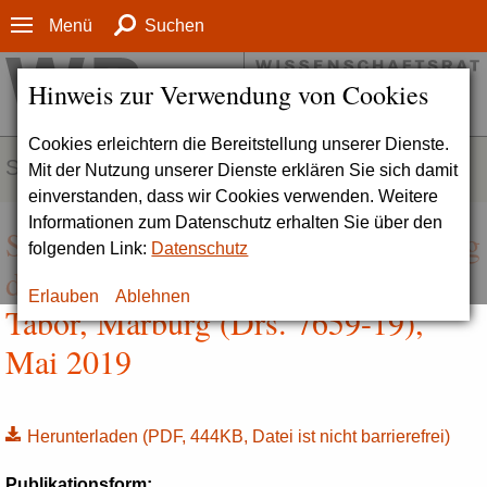
Menü
Suchen
Hinweis zur Verwendung von Cookies
Cookies erleichtern die Bereitstellung unserer Dienste.
SERVICE
Mit der Nutzung unserer Dienste erklären Sie sich damit
einverstanden, dass wir Cookies verwenden. Weitere
Informationen zum Datenschutz erhalten Sie über den
Stellungnahme zur Reakkreditierung
folgenden Link:
Datenschutz
der Evangelischen Hochschule
Erlauben
Ablehnen
Tabor, Marburg (Drs. 7659-19),
Mai 2019
Herunterladen
(PDF, 444KB, Datei ist nicht barrierefrei)
Publikationsform: