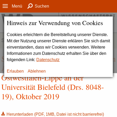
Menü
Suchen
Hinweis zur Verwendung von Cookies
Cookies erleichtern die Bereitstellung unserer Dienste.
SERVICE
Mit der Nutzung unserer Dienste erklären Sie sich damit
einverstanden, dass wir Cookies verwenden. Weitere
Informationen zum Datenschutz erhalten Sie über den
Stellungnahme zum Konzept für den
folgenden Link:
Datenschutz
Aufbau einer Universitätsmedizin
Erlauben
Ablehnen
Ostwestfalen-Lippe an der
Universität Bielefeld (Drs. 8048-
19), Oktober 2019
Herunterladen
(PDF, 1MB, Datei ist nicht barrierefrei)