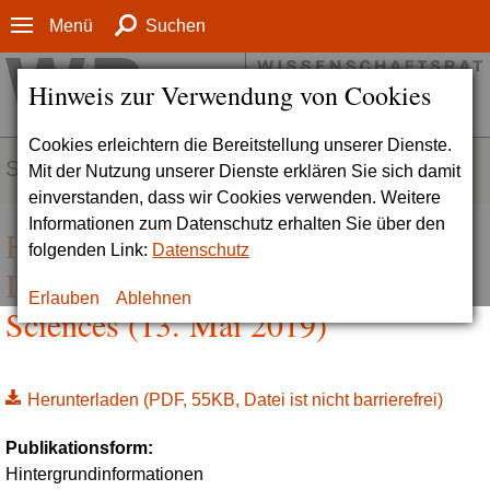
Menü
Suchen
Hinweis zur Verwendung von Cookies
Cookies erleichtern die Bereitstellung unserer Dienste.
SERVICE
Mit der Nutzung unserer Dienste erklären Sie sich damit
einverstanden, dass wir Cookies verwenden. Weitere
Informationen zum Datenschutz erhalten Sie über den
Hintergrundinformation zur Berlin
folgenden Link:
Datenschutz
International University of Applied
Erlauben
Ablehnen
Sciences (13. Mai 2019)
Herunterladen
(PDF, 55KB, Datei ist nicht barrierefrei)
Publikationsform:
Hintergrundinformationen