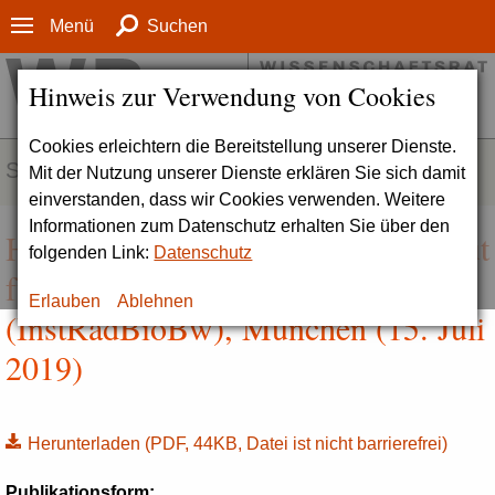
Menü
Suchen
Hinweis zur Verwendung von Cookies
Cookies erleichtern die Bereitstellung unserer Dienste.
SERVICE
Mit der Nutzung unserer Dienste erklären Sie sich damit
einverstanden, dass wir Cookies verwenden. Weitere
Informationen zum Datenschutz erhalten Sie über den
Hintergrundinformation zum Institut
folgenden Link:
Datenschutz
für Radiobiologie der Bundeswehr
Erlauben
Ablehnen
(InstRadBioBw), München (15. Juli
2019)
Herunterladen
(PDF, 44KB, Datei ist nicht barrierefrei)
Publikationsform: