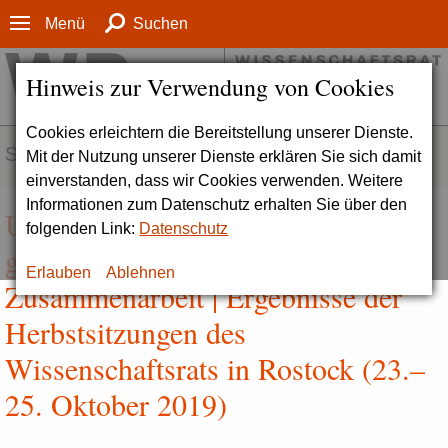
Menü
Suchen
Hinweis zur Verwendung von Cookies
Cookies erleichtern die Bereitstellung unserer Dienste.
SERVICE
Mit der Nutzung unserer Dienste erklären Sie sich damit
einverstanden, dass wir Cookies verwenden. Weitere
Informationen zum Datenschutz erhalten Sie über den
Universitätsmedizin NRW gut auf­
folgenden Link:
Datenschutz
gestellt – Stark durch Vielfalt und
Erlauben
Ablehnen
Zusammenarbeit | Ergebnisse der
Herbstsitzungen des
Wissenschaftsrats in Rostock (23.–
25. Oktober 2019)