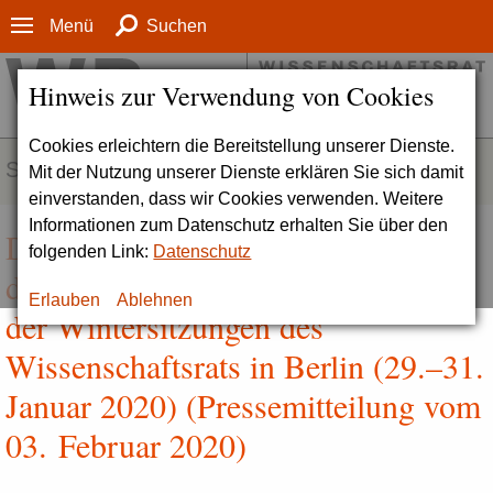
Menü
Suchen
Hinweis zur Verwendung von Cookies
Cookies erleichtern die Bereitstellung unserer Dienste.
SERVICE
Mit der Nutzung unserer Dienste erklären Sie sich damit
einverstanden, dass wir Cookies verwenden. Weitere
Informationen zum Datenschutz erhalten Sie über den
Dorothea Wagner neue Vorsitzende
folgenden Link:
Datenschutz
des Wissenschaftsrats | Ergebnisse
Erlauben
Ablehnen
der Wintersitzungen des
Wissenschaftsrats in Berlin (29.–31.
Januar 2020) (Pressemitteilung vom
03. Februar 2020)