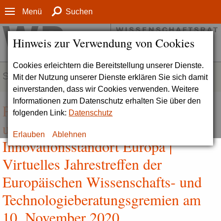
Menü
Suchen
Hinweis zur Verwendung von Cookies
Cookies erleichtern die Bereitstellung unserer Dienste.
SERVICE
Mit der Nutzung unserer Dienste erklären Sie sich damit
einverstanden, dass wir Cookies verwenden. Weitere
Informationen zum Datenschutz erhalten Sie über den
Plädoyer für einen starken und
folgenden Link:
Datenschutz
unabhängigen Forschungs- und
Erlauben
Ablehnen
Innovationsstandort Europa |
Virtuelles Jahrestreffen der
Europäischen Wissenschafts- und
Technologieberatungsgremien am
10. November 2020