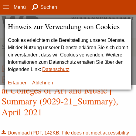
Menü
Suchen
Hinweis zur Verwendung von Cookies
Cookies erleichtern die Bereitstellung unserer Dienste.
SERVICE
Mit der Nutzung unserer Dienste erklären Sie sich damit
einverstanden, dass wir Cookies verwenden. Weitere
Informationen zum Datenschutz erhalten Sie über den
Recommendations on the
folgenden Link:
Datenschutz
Postgraduate Phase of Qualification
Erlauben
Ablehnen
at Colleges of Art and Music |
Summary (9029-21_Summary),
April 2021
Download
(PDF, 142KB, File does not meet accessibility