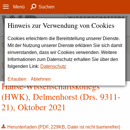
Menü
Suchen
Hinweis zur Verwendung von Cookies
Cookies erleichtern die Bereitstellung unserer Dienste.
SERVICE
Mit der Nutzung unserer Dienste erklären Sie sich damit
einverstanden, dass wir Cookies verwenden. Weitere
Informationen zum Datenschutz erhalten Sie über den
Umsetzung der Empfehlungen aus
folgenden Link:
Datenschutz
der zurückliegenden Evaluation des
Erlauben
Ablehnen
Hanse-Wissenschaftskollegs
(HWK), Delmenhorst (Drs. 9311-
21), Oktober 2021
Herunterladen
(PDF, 229KB, Datei ist nicht barrierefrei)