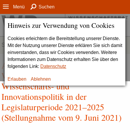
Menü
Suchen
Hinweis zur Verwendung von Cookies
Cookies erleichtern die Bereitstellung unserer Dienste.
SERVICE
Mit der Nutzung unserer Dienste erklären Sie sich damit
einverstanden, dass wir Cookies verwenden. Weitere
Informationen zum Datenschutz erhalten Sie über den
Allianz der
folgenden Link:
Datenschutz
Wissenschaftsorganisationen zur
Erlauben
Ablehnen
Wissenschafts- und
Innovationspolitik in der
Legislaturperiode 2021–2025
(Stellungnahme vom 9. Juni 2021)