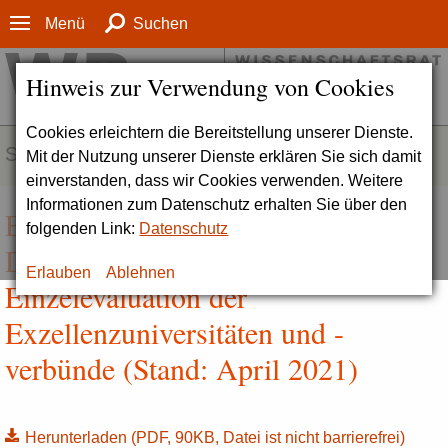
Menü
Suchen
Hinweis zur Verwendung von Cookies
Cookies erleichtern die Bereitstellung unserer Dienste.
SERVICE
Mit der Nutzung unserer Dienste erklären Sie sich damit
einverstanden, dass wir Cookies verwenden. Weitere
Informationen zum Datenschutz erhalten Sie über den
Exzellenzstrategie |
folgenden Link:
Datenschutz
Datenschutzinformationen zur
Erlauben
Ablehnen
Einzelevaluation der
Exzellenzuniversitäten und -
verbünde (Stand: April 2021)
Herunterladen
(PDF, 90KB, Datei ist nicht barrierefrei)