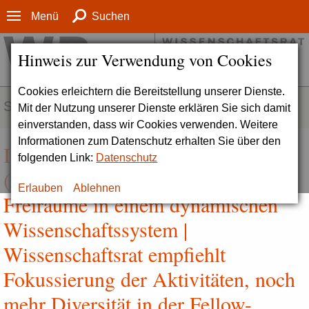
Menü
Suchen
Hinweis zur Verwendung von Cookies
Cookies erleichtern die Bereitstellung unserer Dienste.
SERVICE
Mit der Nutzung unserer Dienste erklären Sie sich damit
einverstanden, dass wir Cookies verwenden. Weitere
Informationen zum Datenschutz erhalten Sie über den
Institutes for Advanced Studies
folgenden Link:
Datenschutz
(IAS) in Deutschland – Orte für
Erlauben
Ablehnen
Freiräume in einem dynamischen
Wissenschafts­­system |
Wissenschaftsrat empfiehlt
Fokussierung der Aktivitäten, noch
mehr Diversität in der Fellow-