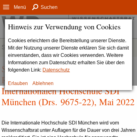
Menü
Suchen
Hinweis zur Verwendung von Cookies
Cookies erleichtern die Bereitstellung unserer Dienste.
SERVICE
Mit der Nutzung unserer Dienste erklären Sie sich damit
einverstanden, dass wir Cookies verwenden. Weitere
Informationen zum Datenschutz erhalten Sie über den
Stellungnahme zur Institutionellen
folgenden Link:
Datenschutz
Reakkreditierung der
Erlauben
Ablehnen
Internationalen Hochschule SDI
München (Drs. 9675-22), Mai 2022
Die Internationale Hochschule SDI München wird vom
Wissenschaftsrat unter Auflagen für die Dauer von drei Jahren