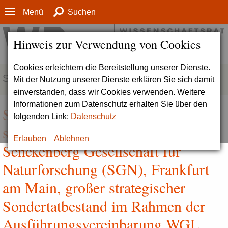
Menü
Suchen
Hinweis zur Verwendung von Cookies
Cookies erleichtern die Bereitstellung unserer Dienste.
SERVICE
Mit der Nutzung unserer Dienste erklären Sie sich damit
einverstanden, dass wir Cookies verwenden. Weitere
Informationen zum Datenschutz erhalten Sie über den
Stellungnahme zum Antrag auf
folgenden Link:
Datenschutz
strategische Erweiterung der
Erlauben
Ablehnen
Senckenberg Gesellschaft für
Naturforschung (SGN), Frankfurt
am Main, großer strategischer
Sondertatbestand im Rahmen der
Ausführungsvereinbarung WGL