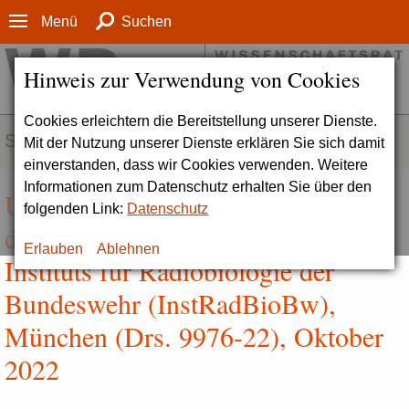
Menü
Suchen
Hinweis zur Verwendung von Cookies
Cookies erleichtern die Bereitstellung unserer Dienste.
SERVICE
Mit der Nutzung unserer Dienste erklären Sie sich damit
einverstanden, dass wir Cookies verwenden. Weitere
Informationen zum Datenschutz erhalten Sie über den
Umsetzung der Empfehlungen aus
folgenden Link:
Datenschutz
der zurückliegenden Evaluation des
Erlauben
Ablehnen
Instituts für Radiobiologie der
Bundeswehr (InstRadBioBw),
München (Drs. 9976-22), Oktober
2022