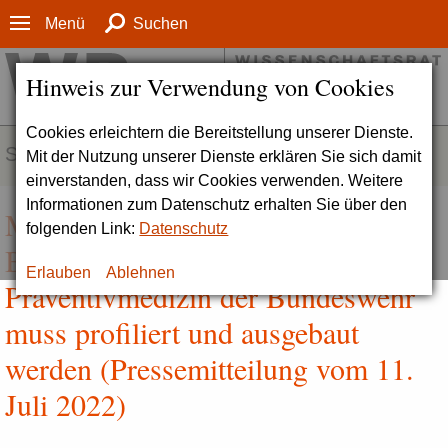
Menü
Suchen
Hinweis zur Verwendung von Cookies
Cookies erleichtern die Bereitstellung unserer Dienste.
SERVICE
Mit der Nutzung unserer Dienste erklären Sie sich damit
einverstanden, dass wir Cookies verwenden. Weitere
Informationen zum Datenschutz erhalten Sie über den
Mehr Forschung für die Fitness der
folgenden Link:
Datenschutz
Bundeswehr | Institut für
Erlauben
Ablehnen
Präventivmedizin der Bundeswehr
muss profiliert und ausgebaut
werden (Pressemitteilung vom 11.
Juli 2022)