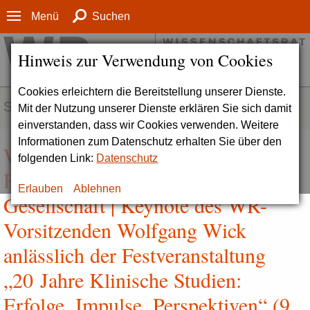
Menü
Suchen
Hinweis zur Verwendung von Cookies
Cookies erleichtern die Bereitstellung unserer Dienste.
SERVICE
Mit der Nutzung unserer Dienste erklären Sie sich damit
einverstanden, dass wir Cookies verwenden. Weitere
Informationen zum Datenschutz erhalten Sie über den
Wert und Wertigkeit medizinischer
folgenden Link:
Datenschutz
Forschung für Wissenschaft und
Erlauben
Ablehnen
Gesellschaft | Keynote des WR-
Vorsitzenden Wolfgang Wick
anlässlich der Festveranstaltung
„20 Jahre Klinische Studien:
Erfolge, Impulse, Perspektiven“ (9.