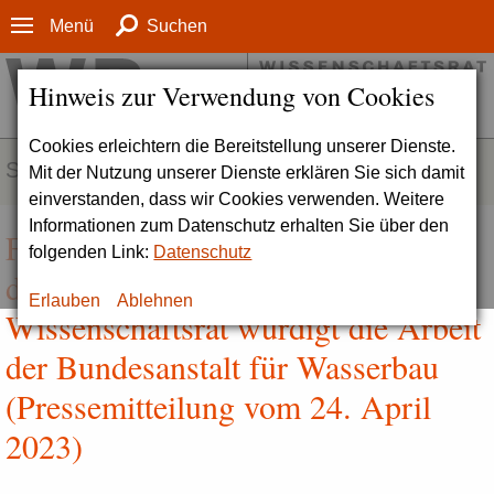
Menü
Suchen
Hinweis zur Verwendung von Cookies
Cookies erleichtern die Bereitstellung unserer Dienste.
SERVICE
Mit der Nutzung unserer Dienste erklären Sie sich damit
einverstanden, dass wir Cookies verwenden. Weitere
Informationen zum Datenschutz erhalten Sie über den
Forschung für die Wasserstraßen
folgenden Link:
Datenschutz
der Zukunft von großer Relevanz |
Erlauben
Ablehnen
Wissenschaftsrat würdigt die Arbeit
der Bundesanstalt für Wasserbau
(Pressemitteilung vom 24. April
2023)