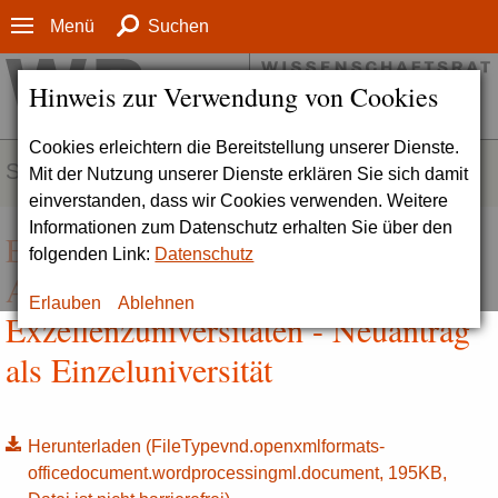
Menü
Suchen
Hinweis zur Verwendung von Cookies
Cookies erleichtern die Bereitstellung unserer Dienste.
SERVICE
Mit der Nutzung unserer Dienste erklären Sie sich damit
einverstanden, dass wir Cookies verwenden. Weitere
Informationen zum Datenschutz erhalten Sie über den
Exzellenzstrategie | Kommentiertes
folgenden Link:
Datenschutz
Antragsmuster für die Förderlinie
Erlauben
Ablehnen
Exzellenzuniversitäten - Neuantrag
als Einzeluniversität
Herunterladen
(FileTypevnd.openxmlformats-
officedocument.wordprocessingml.document, 195KB,