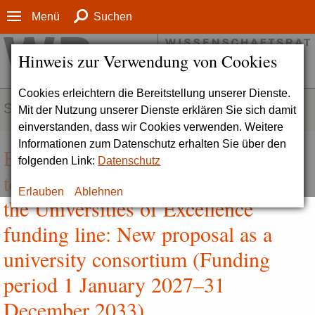
Menü
Suchen
Hinweis zur Verwendung von Cookies
Cookies erleichtern die Bereitstellung unserer Dienste.
SERVICE
Mit der Nutzung unserer Dienste erklären Sie sich damit
einverstanden, dass wir Cookies verwenden. Weitere
Informationen zum Datenschutz erhalten Sie über den
Excellence Strategy | Proposal
folgenden Link:
Datenschutz
template with explanatory notes for
Erlauben
Ablehnen
the Universities of Excellence
funding line: New proposal as a
university consortium (Funding
period 1 January 2027–31
December 2033)