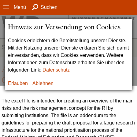
Menü
Suchen
Hinweis zur Verwendung von Cookies
Cookies erleichtern die Bereitstellung unserer Dienste.
SERVICE
Mit der Nutzung unserer Dienste erklären Sie sich damit
einverstanden, dass wir Cookies verwenden. Weitere
Informationen zum Datenschutz erhalten Sie über den
Addendum A11: Risk analysis and
folgenden Link:
Datenschutz
Concept for Risk Management
Erlauben
Ablehnen
The excel file is intended for creating an overview of the main
risks and the risk management concept for the RI by
submitting institutions. The file is an addendum to the
guidelines for preparing the draft proposal for a large research
infrastructure for the national prioritisation process of the