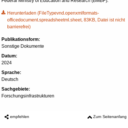
Federal Ministry of Education and Research (BMBF).
Herunterladen
(FileTypevnd.openxmlformats-
officedocument.spreadsheetml.sheet, 83KB, Datei ist nicht
barrierefrei)
Publikationsform:
Sonstige Dokumente
Datum:
2024
Sprache:
Deutsch
Sachgebiete:
Forschungsinfrastrukturen
empfehlen
Zum Seitenanfang