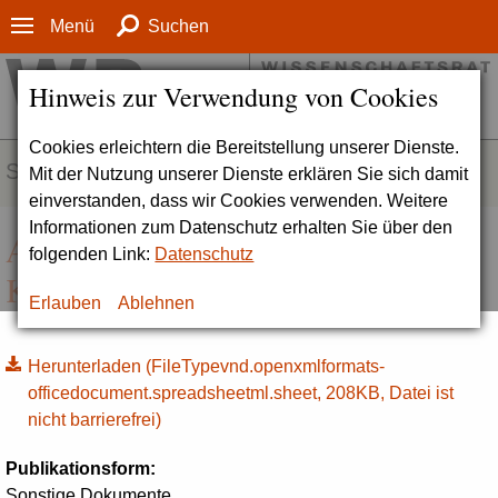
Menü
Suchen
Hinweis zur Verwendung von Cookies
Cookies erleichtern die Bereitstellung unserer Dienste.
SERVICE
Mit der Nutzung unserer Dienste erklären Sie sich damit
einverstanden, dass wir Cookies verwenden. Weitere
Informationen zum Datenschutz erhalten Sie über den
Anlage A11: Risikoanalyse und
folgenden Link:
Datenschutz
Konzept zum Umgang mit Risiken
Erlauben
Ablehnen
Herunterladen
(FileTypevnd.openxmlformats-
officedocument.spreadsheetml.sheet, 208KB, Datei ist
nicht barrierefrei)
Publikationsform:
Sonstige Dokumente