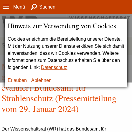
Menü
Suchen
Hinweis zur Verwendung von Cookies
Cookies erleichtern die Bereitstellung unserer Dienste.
SERVICE
Mit der Nutzung unserer Dienste erklären Sie sich damit
einverstanden, dass wir Cookies verwenden. Weitere
Informationen zum Datenschutz erhalten Sie über den
Mehr Forschung und Kooperation
folgenden Link:
Datenschutz
empfohlen | Wissenschaftsrat
Erlauben
Ablehnen
evaluiert Bundesamt für
Strahlenschutz (Pressemitteilung
vom 29. Januar 2024)
Der Wissenschaftsrat (WR) hat das Bundesamt für