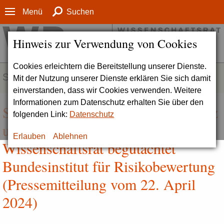
Menü
Suchen
Hinweis zur Verwendung von Cookies
Cookies erleichtern die Bereitstellung unserer Dienste.
SERVICE
Mit der Nutzung unserer Dienste erklären Sie sich damit
einverstanden, dass wir Cookies verwenden. Weitere
Informationen zum Datenschutz erhalten Sie über den
Sehr gute Forschung für den Schutz
folgenden Link:
Datenschutz
unserer Gesundheit |
Erlauben
Ablehnen
Wissenschaftsrat begutachtet
Bundesinstitut für Risikobewertung
(Pressemitteilung vom 22. April
2024)