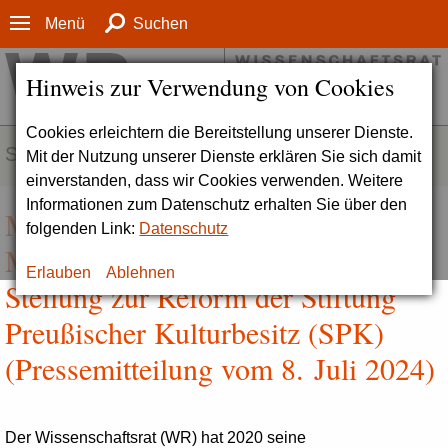
Menü
Suchen
Hinweis zur Verwendung von Cookies
Cookies erleichtern die Bereitstellung unserer Dienste.
SERVICE
Mit der Nutzung unserer Dienste erklären Sie sich damit
einverstanden, dass wir Cookies verwenden. Weitere
Informationen zum Datenschutz erhalten Sie über den
Mehr Autonomie für die Berliner
folgenden Link:
Datenschutz
Museen | Wissenschaftsrat nimmt
Erlauben
Ablehnen
Stellung zur Reform der Stiftung
Preußischer Kulturbesitz (SPK)
(Pressemitteilung vom 8. Juli 2024)
Der Wissenschaftsrat (WR) hat 2020 seine